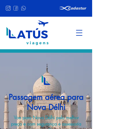
Passagem aérea para
Nova Délhi
Voe para Nova Délhi pelo melhor
preço e com segurança e assessoria