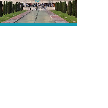
total!
A menor tarifa.
Acordos comerciais e acesso a
sistemas de reserva exclusivos nos
permitem encontrar a menor tarifa para
sua passagem aérea!
Assessoria profissional.
Conte com um agente de viagens