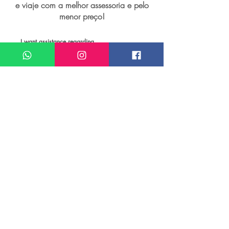
e viaje com a melhor assessoria e pelo
menor preço!
I want assistance regarding
Passagem aérea para Parque Nacional
Manuel Antônio
Meu nome*
Sobrenome*
Meu melhor email*
Meu WhatsApp (com DDD)*