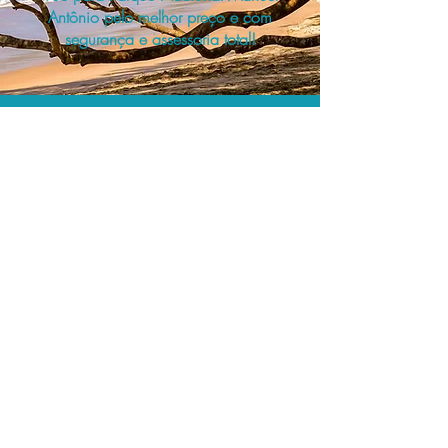
Antônio pelo melhor preço e com
segurança e assessoria total!
A menor tarifa.
Acordos comerciais e acesso a
sistemas de reserva exclusivos nos
permitem encontrar a menor tarifa para
sua passagem aérea!
Assessoria profissional.
Conte com um agente de viagens