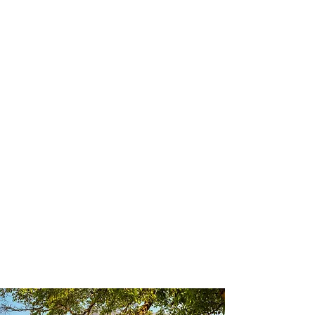
profissional para lhe ajudar a
encontrar a maneira mais rápida,
confortável, segura e econômica de
chegar ao seu destino!
Comodidade e segurança.
Não perca horas da sua vida
pesquisando por passagens aéreas e
evite problemas que podem atrapalhar
o seu embarque!