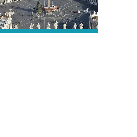
A menor tarifa.
Acordos comerciais e acesso a
sistemas de reserva exclusivos nos
permitem encontrar a menor tarifa para
sua passagem aérea!
Assessoria profissional.
Conte com um agente de viagens