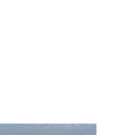
profissional para lhe ajudar a
encontrar a maneira mais rápida,
confortável, segura e econômica de
chegar ao seu destino!
Comodidade e segurança.
Não perca horas da sua vida
pesquisando por passagens aéreas e
evite problemas que podem atrapalhar
o seu embarque!