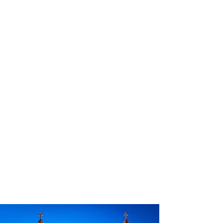
profissional para lhe ajudar a
encontrar a maneira mais rápida,
confortável, segura e econômica de
chegar ao seu destino!
Comodidade e segurança.
Não perca horas da sua vida
pesquisando por passagens aéreas e
evite problemas que podem atrapalhar
o seu embarque!