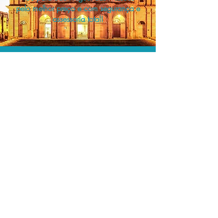
pelo melhor preço e com segurança e
assessoria total!
A menor tarifa.
Acordos comerciais e acesso a
sistemas de reserva exclusivos nos
permitem encontrar a menor tarifa para
sua passagem aérea!
Assessoria profissional.
Conte com um agente de viagens