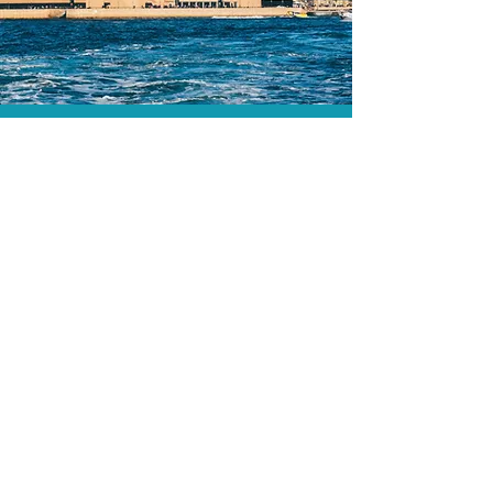
A menor tarifa.
Acordos comerciais e acesso a
sistemas de reserva exclusivos nos
permitem encontrar a menor tarifa para
sua passagem aérea!
Assessoria profissional.
Conte com um agente de viagens