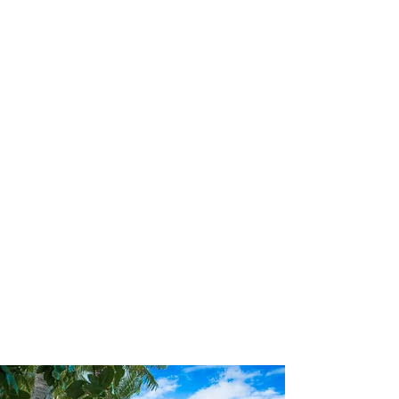
profissional para lhe ajudar a
encontrar a maneira mais rápida,
confortável, segura e econômica de
chegar ao seu destino!
Comodidade e segurança.
Não perca horas da sua vida
pesquisando por passagens aéreas e
evite problemas que podem atrapalhar
o seu embarque!