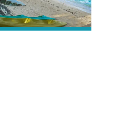
A menor tarifa.
Acordos comerciais e acesso a
sistemas de reserva exclusivos nos
permitem encontrar a menor tarifa para
sua passagem aérea!
Assessoria profissional.
Conte com um agente de viagens