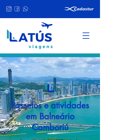
Passeios e atividades
em Balneário
Camboriú
Experiências memoráveis para tornar