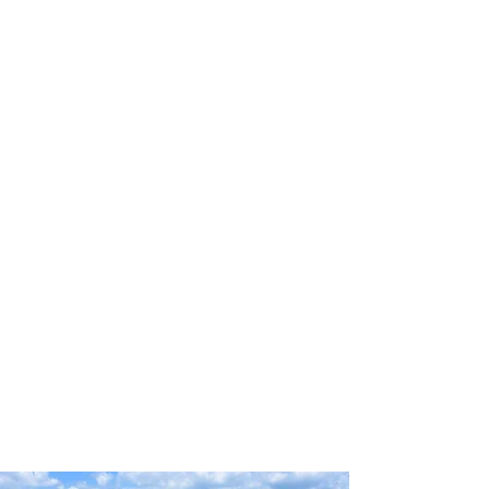
profissional para lhe ajudar a
encontrar a maneira mais rápida,
confortável, segura e econômica de
reservar seus passeios e atividades
turísticas!
Comodidade e segurança.
Não perca horas da sua vida
pesquisando por passeios e atividades
turísticas e evite problemas que podem
atrapalhar sua experiência de viagem!