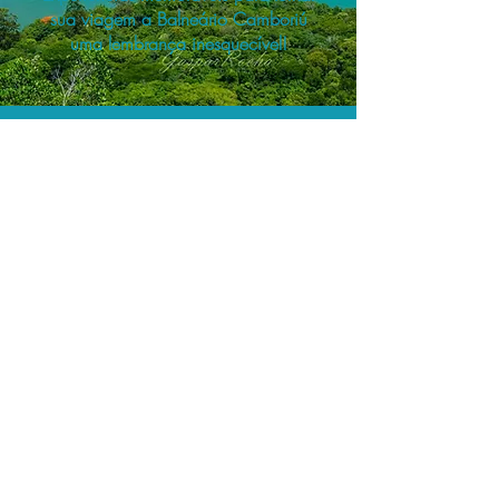
sua viagem a Balneário Camboriú
uma lembrança inesquecível!
O menor preço.
Acordos comerciais e acesso a
sistemas de reserva exclusivos nos
permitem encontrar o melhor preço
para seus passeios e atividades!
Assessoria profissional.
Conte com um agente de viagens