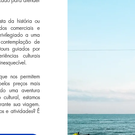
icado para atender
ta da história ou
os comerciais e
privilegiado a uma
 contemplação de
tours guiados por
iências culturais
inesquecível.
 que nos permitem
pelos preços mais
ndo uma aventura
cultural, estamos
urante sua viagem.
os e atividades? É