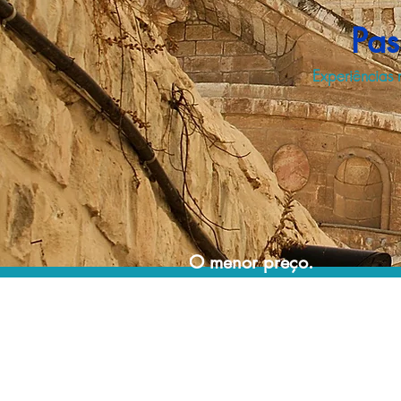
Pas
Experiências 
O menor preço.
Acordos comerciais e acesso a sistemas de
reserva exclusivos nos permitem encontrar o
melhor preço para seus passeios e
atividades!