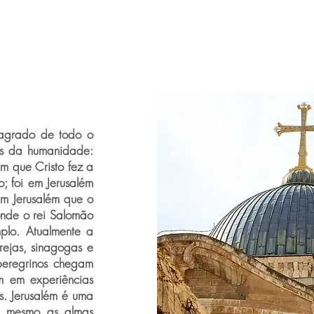
sagrado de todo o
tas da humanidade:
ém que Cristo fez a
o; foi em Jerusalém
m Jerusalém que o
onde o rei Salomão
plo. Atualmente a
rejas, sinagogas e
peregrinos chegam
m em experiências
as. Jerusalém é uma
é mesmo as almas