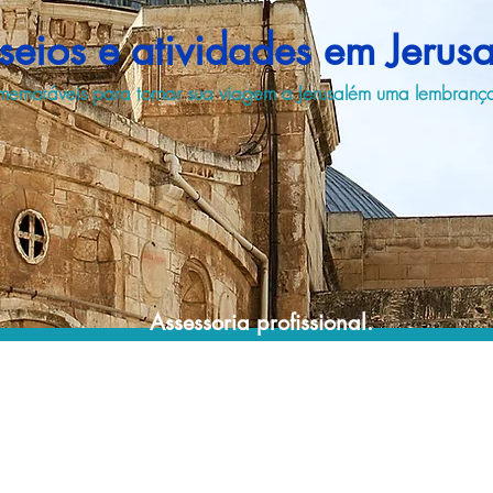
seios e atividades em Jerus
memoráveis para tornar sua viagem a Jerusalém uma lembrança
Assessoria profissional.
Conte com um agente de viagens
profissional para lhe ajudar a encontrar a
maneira mais rápida, confortável, segura e
econômica de reservar seus passeios e
atividades turísticas!