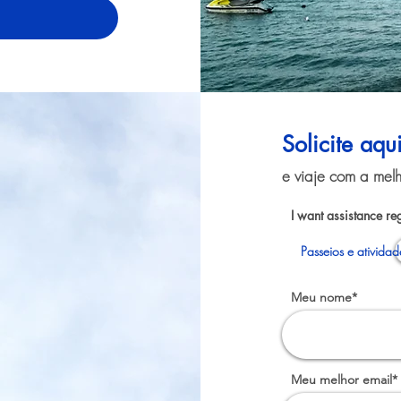
Solicite aqu
e viaje com a melh
I want assistance re
Passeios e ativida
Meu nome*
Meu melhor email*