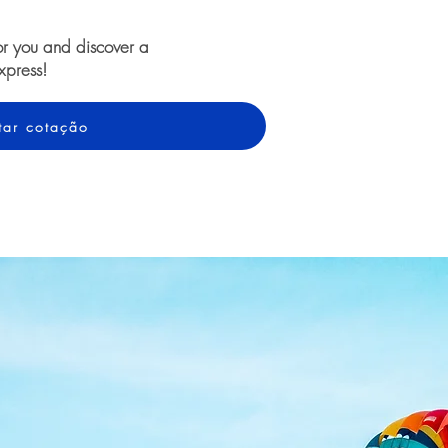
or you and discover a
xpress!
itar cotação