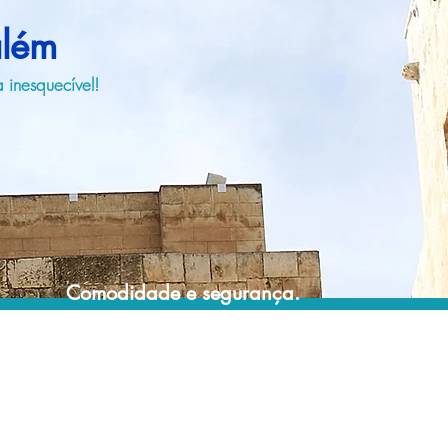
além
 inesquecível!
Comodidade e segurança.
Não perca horas da sua vida pesquisando
por passeios e atividades turísticas e evite
problemas que podem atrapalhar sua
experiência de viagem!