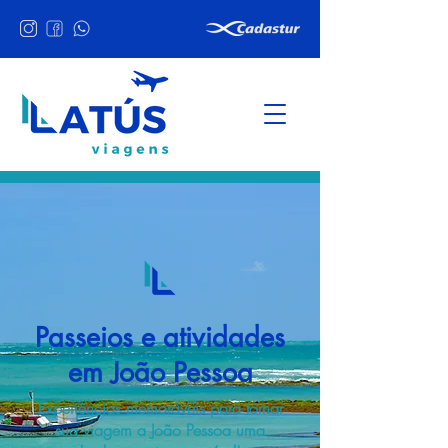
Passeios e atividades
em João Pessoa
Experiências memoráveis para tornar
sua viagem a João Pessoa uma