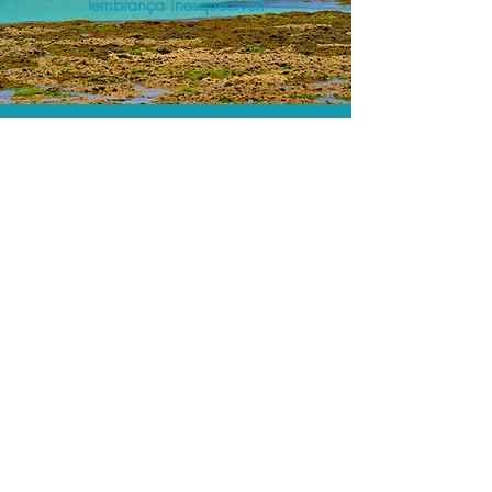
lembrança inesquecível!
O menor preço.
Acordos comerciais e acesso a
sistemas de reserva exclusivos nos
permitem encontrar o melhor preço
para seus passeios e atividades!
Assessoria profissional.
Conte com um agente de viagens