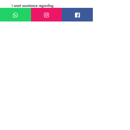
I want assistance regarding
Passeios e atividades em João Pessoa
Meu nome*
Sobrenome*
Meu melhor email*
Meu WhatsApp (com DDD)*
Caso deseje, deixe aqui outras
informações