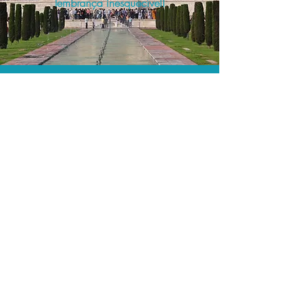
lembrança inesquecível!
O menor preço.
Acordos comerciais e acesso a
sistemas de reserva exclusivos nos
permitem encontrar o melhor preço
para seus passeios e atividades!
Assessoria profissional.
Conte com um agente de viagens