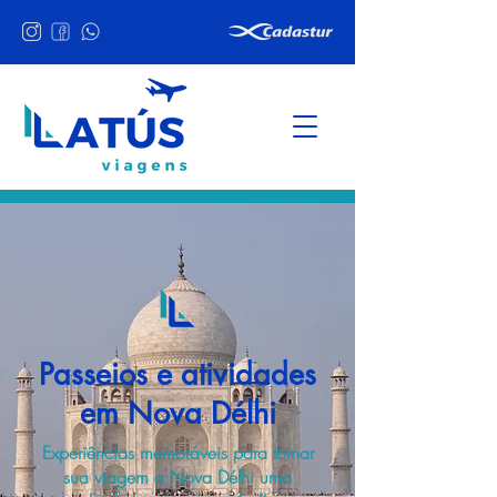
Passeios e atividades
em Nova Délhi
Experiências memoráveis para tornar
sua viagem a Nova Délhi uma