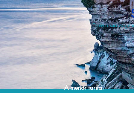
Torne a sua viagem
A menor tarifa.
Acordos comerciais e acesso a sistemas de
reserva exclusivos nos permitem encontrar o
melhor preço e cobertura para sua viagem!