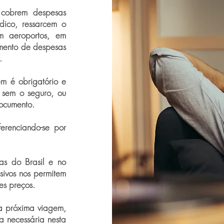
 cobrem despesas
édico, ressarcem o
m aeroportos, em
cimento de despesas
.
em é obrigatório e
 sem o seguro, ou
ocumento.
erenciando-se por
as do Brasil e no
sivos nos permitem
es preços.
ua próxima viagem,
ia necessária nesta