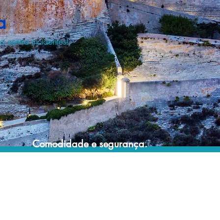
a
 contra incidentes!
Comodidade e segurança.
Não perca horas da sua vida pesquisando
por seguro viagem e evite problemas que
podem atrapalhar o recebimento de sua
cobertura em caso de imprevistos !