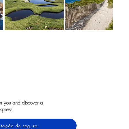
or you and discover a
xpress!
cotação de seguro