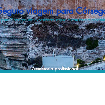
Seguro viagem para Córseg
 para Córsega uma experiência segura e com toda a cobertura
Assessoria profissional.
Conte com um agente de viagens
profissional para lhe ajudar a encontrar a
maneira mais rápida, prática, segura e
econômica de garantir a cobertura da sua
viagem!