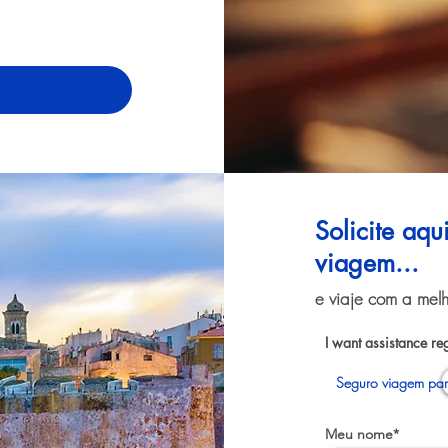
Solicite aq
viagem...
e viaje com a melh
I want assistance re
Seguro viagem pa
Meu nome*