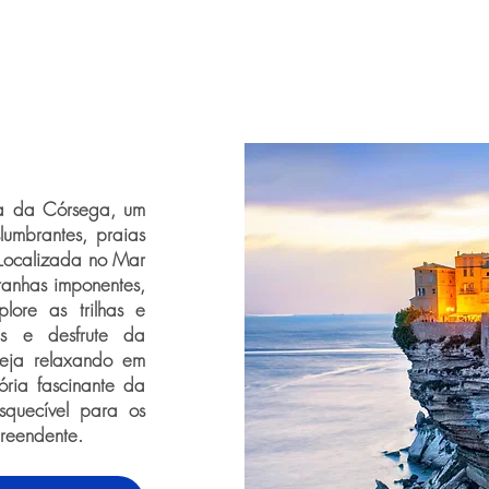
ha da Córsega, um
umbrantes, praias
. Localizada no Mar
anhas imponentes,
plore as trilhas e
s e desfrute da
 Seja relaxando em
ria fascinante da
squecível para os
preendente.