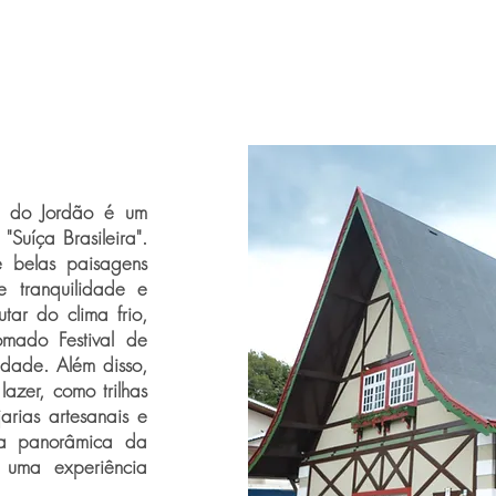
s do Jordão é um
Suíça Brasileira".
e belas paisagens
e tranquilidade e
utar do clima frio,
omado Festival de
idade. Além disso,
azer, como trilhas
arias artesanais e
sta panorâmica da
 uma experiência