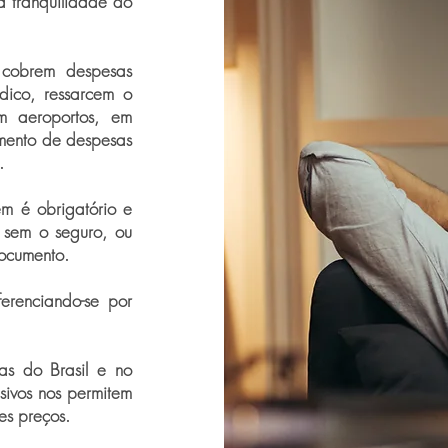
a tranquilidade do
 cobrem despesas
édico, ressarcem o
m aeroportos, em
cimento de despesas
.
em é obrigatório e
 sem o seguro, ou
ocumento.
erenciando-se por
as do Brasil e no
sivos nos permitem
es preços.