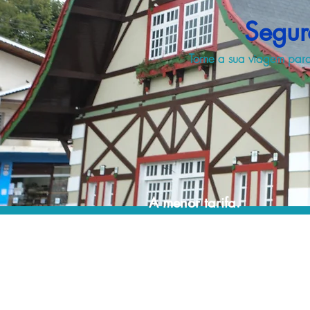
Segur
Torne a sua viagem para
A menor tarifa.
Acordos comerciais e acesso a sistemas de
reserva exclusivos nos permitem encontrar o
melhor preço e cobertura para sua viagem!