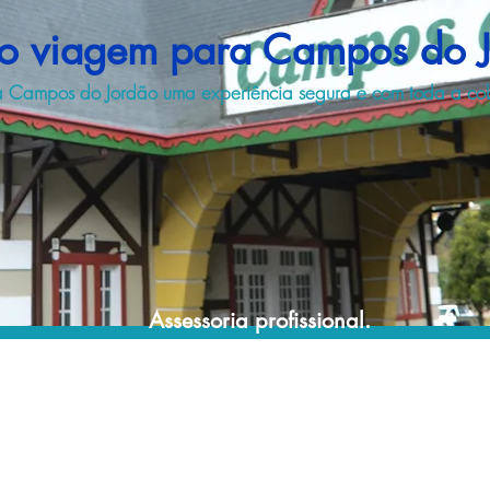
o viagem para Campos do 
 Campos do Jordão uma experiência segura e com toda a cobe
Assessoria profissional.
Conte com um agente de viagens
profissional para lhe ajudar a encontrar a
maneira mais rápida, prática, segura e
econômica de garantir a cobertura da sua
viagem!