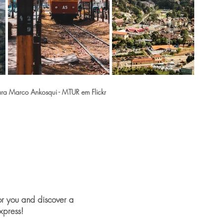
Out
of
gallery
ra Marco Ankosqui - MTUR em Flickr
or you and discover a
xpress!