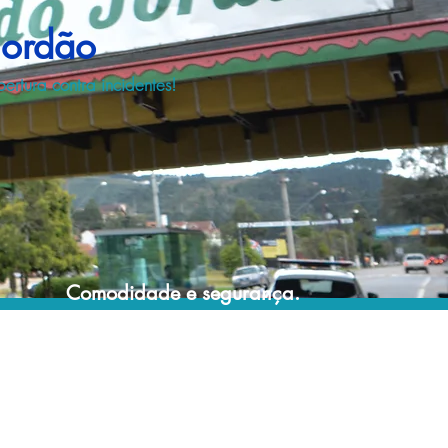
Jordão
rtura contra incidentes!
Comodidade e segurança.
Não perca horas da sua vida pesquisando
por seguro viagem e evite problemas que
podem atrapalhar o recebimento de sua
cobertura em caso de imprevistos !