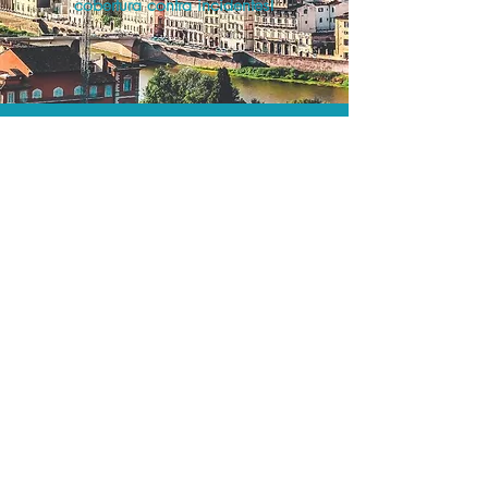
cobertura contra incidentes!
A menor tarifa.
Acordos comerciais e acesso a
sistemas de reserva exclusivos nos
permitem encontrar o melhor preço e
cobertura para sua viagem!
Assessoria profissional.
Conte com um agente de viagens