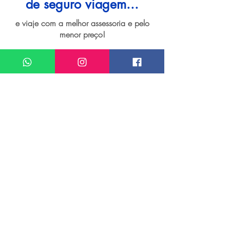
de seguro viagem...
e viaje com a melhor assessoria e pelo
menor preço!
I want assistance regarding
Seguro viagem para Florença
Meu nome*
Sobrenome*
Meu melhor email*
Meu WhatsApp (com DDD)*