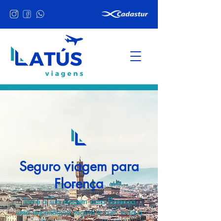
Seguro viagem para
Florença
Torne a sua viagem para Florença
uma experiência segura e com toda a