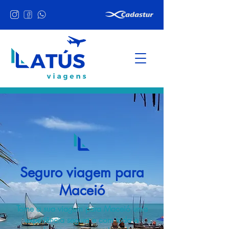
Seguro viagem para
Maceió
Torne a sua viagem para Maceió uma
experiência segura e com toda a