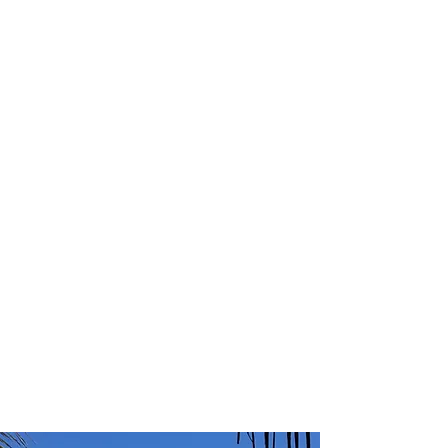
profissional para lhe ajudar a
encontrar a maneira mais rápida,
prática, segura e econômica de
garantir a cobertura da sua viagem!
Comodidade e segurança.
Não perca horas da sua vida
pesquisando por seguro viagem e
evite problemas que podem atrapalhar
o recebimento de sua cobertura em
caso de imprevistos !