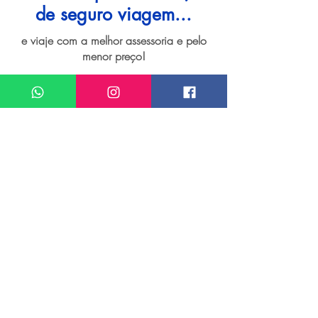
de seguro viagem...
e viaje com a melhor assessoria e pelo
menor preço!
I want assistance regarding
Seguro viagem para Maceió
Meu nome*
Sobrenome*
Meu melhor email*
Meu WhatsApp (com DDD)*