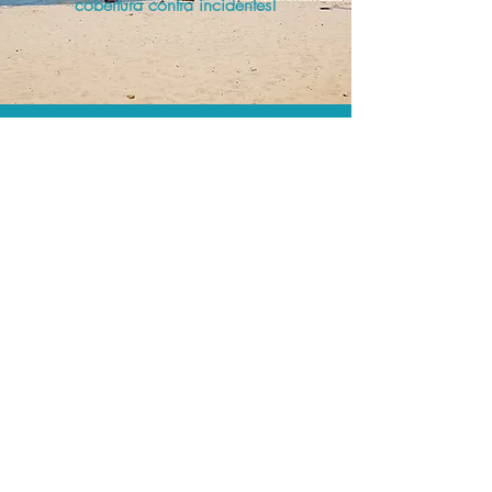
cobertura contra incidentes!
A menor tarifa.
Acordos comerciais e acesso a
sistemas de reserva exclusivos nos
permitem encontrar o melhor preço e
cobertura para sua viagem!
Assessoria profissional.
Conte com um agente de viagens