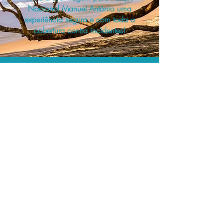
Nacional Manuel Antônio uma
experiência segura e com toda a
cobertura contra incidentes!
A menor tarifa.
Acordos comerciais e acesso a
sistemas de reserva exclusivos nos
permitem encontrar o melhor preço e
cobertura para sua viagem!
Assessoria profissional.