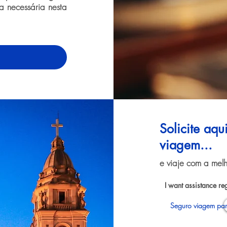
ia necessária nesta
Solicite aq
viagem...
e viaje com a melh
I want assistance re
Seguro viagem par