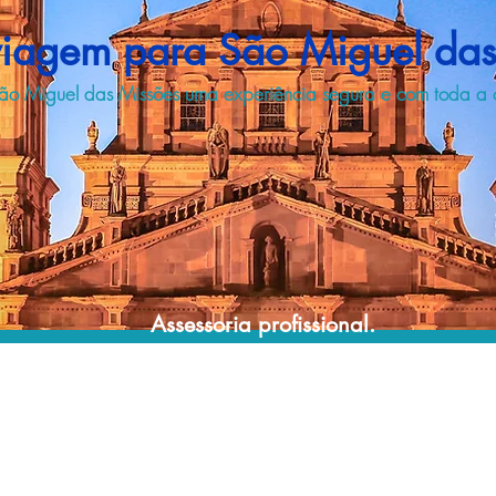
viagem para São Miguel das
ão Miguel das Missões uma experiência segura e com toda a co
Assessoria profissional.
Conte com um agente de viagens
profissional para lhe ajudar a encontrar a
maneira mais rápida, prática, segura e
econômica de garantir a cobertura da sua
viagem!