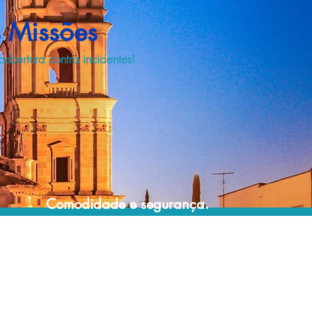
 Missões
bertura contra incidentes!
Comodidade e segurança.
Não perca horas da sua vida pesquisando
por seguro viagem e evite problemas que
podem atrapalhar o recebimento de sua
cobertura em caso de imprevistos !