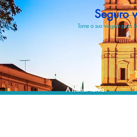
Seguro 
Torne a sua viagem para S
A menor tarifa.
Acordos comerciais e acesso a sistemas de
reserva exclusivos nos permitem encontrar o
melhor preço e cobertura para sua viagem!