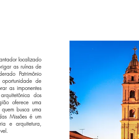
cantador localizado
rigar as ruínas de
derado Patrimônio
 oportunidade de
orar as imponentes
rquitetônica dos
egião oferece uma
ra quem busca uma
 das Missões é um
ia e arquitetura,
vel.