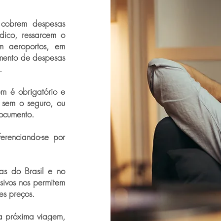
 cobrem despesas
édico, ressarcem o
m aeroportos, em
cimento de despesas
.
em é obrigatório e
 sem o seguro, ou
ocumento.
erenciando-se por
as do Brasil e no
sivos nos permitem
es preços.
ua próxima viagem,