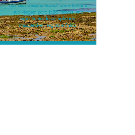
aos seus desejos específicos e tornar a
sua viagem para João Pessoa uma
experiência descomplicada,
inesquecível, segura e única.
A menor tarifa.
Acordos comerciais e acesso a
sistemas de reserva exclusivos nos
permitem planejar o seu roteiro de
viagem personalizado pelo melhor
preço!