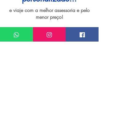
e viaje com a melhor assessoria e pelo
menor preço!
I want assistance regarding
Viagem personalizada para João Pessoa
Meu nome*
Sobrenome*
Meu melhor email*
Meu WhatsApp (com DDD)*