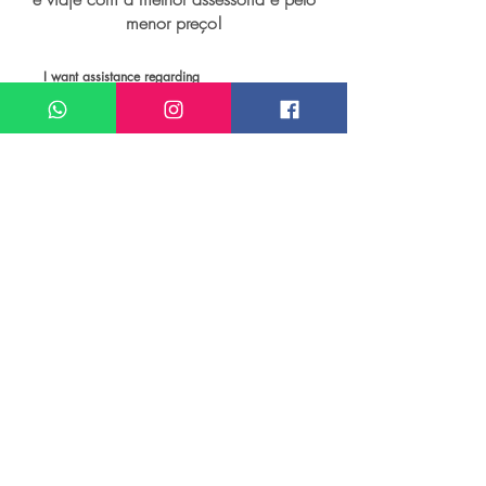
menor preço!
I want assistance regarding
Viagem personalizada para Lençóis
Maranhenses
Meu nome*
Sobrenome*
Meu melhor email*
Meu WhatsApp (com DDD)*