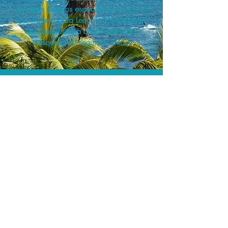
aos seus desejos específicos e tornar a
sua viagem para Lençóis Maranhenses
uma experiência descomplicada,
inesquecível, segura e única.
A menor tarifa.
Acordos comerciais e acesso a
sistemas de reserva exclusivos nos
permitem planejar o seu roteiro de
viagem personalizado pelo melhor
preço!