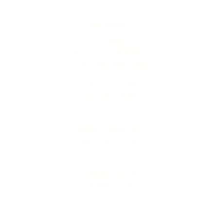
Fale conosco:
Orly Vieira
(41) 9 9717-5838 (PR)
+1 954 795-7971 (USA)
Valéria Soares - SP
(14) 9 9851-7189
Adriana Campos - SC
(48) 9 9655-2110
Escritórios Latús - SP
(14) 3815-5207