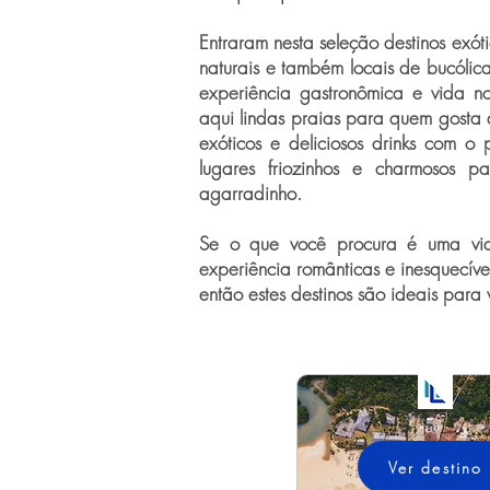
Entraram nesta seleção destinos exót
naturais e também locais de bucólica
experiência gastronômica e vida no
aqui lindas praias para quem gosta 
exóticos e deliciosos drinks com o 
lugares friozinhos e charmosos 
agarradinho.
Se o que você procura é uma via
experiência românticas e inesquecíve
então estes destinos são ideais para 
Ver destino