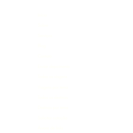
Início
Sobre
Serviços
Blog
Contato
Enviar depoimento
Todas as viagens
Viagens por tema
Todos os destinos
Destinos por tema
Solicitar cotação
Árvore de links