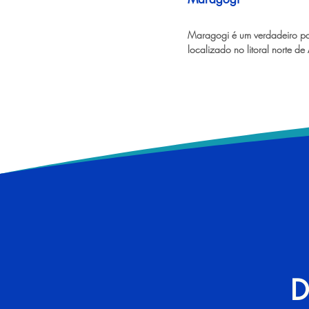
cada visitante.
Maragogi é um verdadeiro par
localizado no litoral norte de 
conhecido por suas águas cris
tons de azul e verde, areias d
coqueirais que emolduram a 
deslumbrante. Conhecido com
brasileiro, Maragogi é um con
quem busca relaxar em praias 
paradisíacas e se encantar co
diversidade marinha presente 
corais da região. Com passeio
catamarã, mergulho com snork
culinária rica em frutos do ma
é o destino perfeito para quem
experiências únicas em meio à
exuberante do Nordeste brasil
D