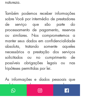
natureza.
Também podemos receber informações
sobre Você por intermédio de prestadores
de serviço que são parte do
processamento de pagamento, reservas
ou similares. Nos comprometemos a
manter seus dados em confidencialidade
absoluta, tratando somente aqueles
necessários a prestação dos serviços
solicitados ou no cumprimento de
possíveis obrigações legais ou nas
hipóteses permitidas por lei.
As informações e dados pessoais que
coletamos podem ser armazenadas em
servidores conectados a internet (nuvem)
localizados em centros de dados
situados no Brasil ou em outros países.
Tais informações também podem ser