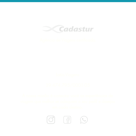
Agência de Viagens certificada.
Latús Viagens
39.474.795/0001-05
A nossa missão é conectar você as experiências de
viagem que melhor se adequem a seu perfil e desejos
em cada destino.