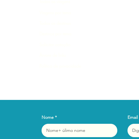
Todas as viagens
Viagens por tema
Todos os destinos
Destinos por tema
Solicitar cotação
Árvore de links
Política de privacidade
Nome
Email