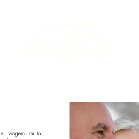
Assessoria profissional.
Conte com um agente de viagens
profissional para lhe ajudar a encontrar a
maneira mais rápida, cômoda, segura e
econômica de embarcar em sua experiência
marítima!
de viagem muito