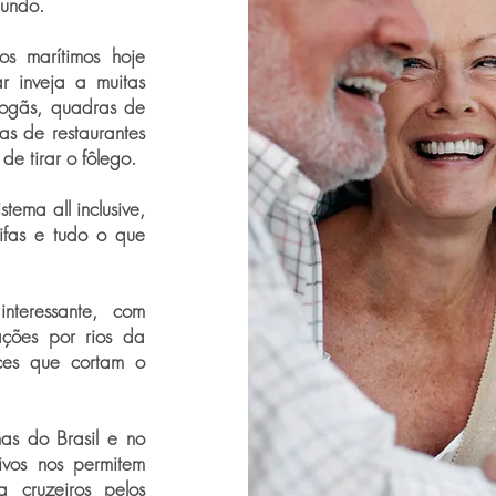
mundo.
os marítimos hoje
r inveja a muitas
bogãs, quadras de
as de restaurantes
e tirar o fôlego.
stema all inclusive,
rifas e tudo o que
nteressante, com
ações por rios da
ces que cortam o
mas do Brasil e no
ivos nos permitem
a cruzeiros pelos