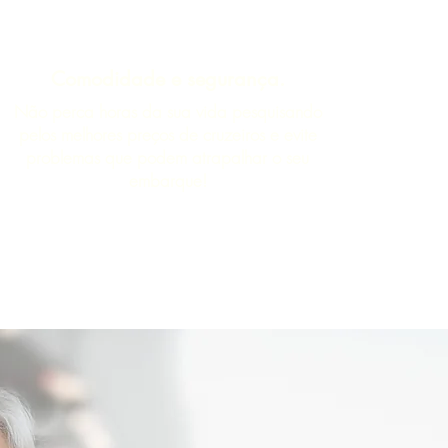
Comodidade e segurança.
Não perca horas da sua vida pesquisando
pelos melhores preços de cruzeiros e evite
problemas que podem atrapalhar o seu
embarque!