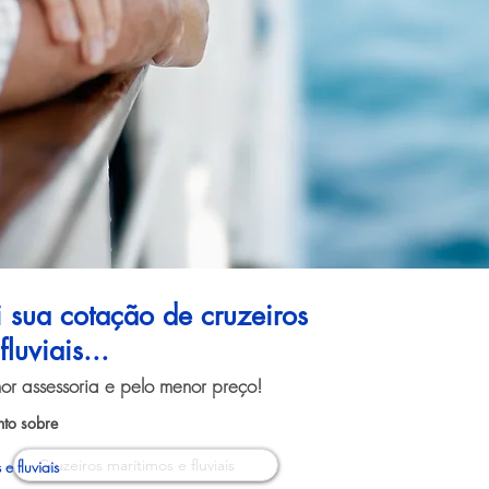
i sua cotação de cruzeiros
luviais...
or assessoria e pelo menor preço!
to sobre
e fluviais