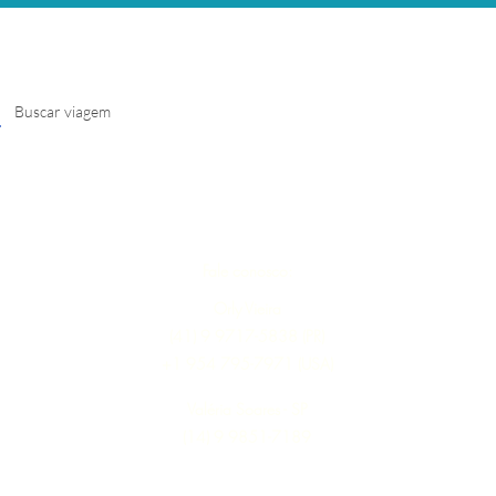
Fale conosco:
Orly Vieira
(41) 9 9717-5838 (PR)
+1 954 795-7971 (USA)
Valéria Soares - SP
(14) 9 9851-7189