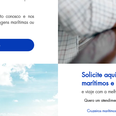
to conosco e nos
agens marítimas ou
o
Solicite aqu
marítimos e f
e viaje com a melh
Quero um atendimen
Cruzeiros marítimos 