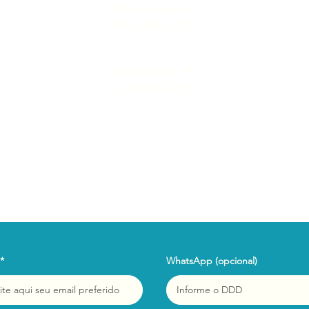
Adriana Campos - SC
(48) 9 9655-2110
Escritórios Latús - SP
(14) 3815-5207
WhatsApp (opcional)