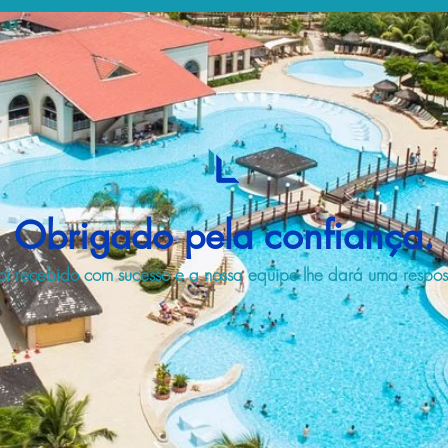
Obrigado pela confiança.
i recebido com sucesso e a nossa equipe lhe dará uma respost