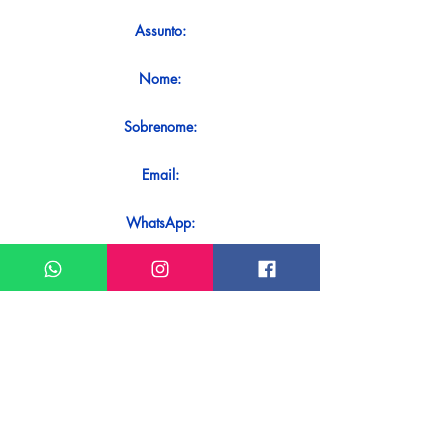
Assunto:
Nome:
Sobrenome:
Email:
WhatsApp:
Mensagem:
Quer receber uma resposta imediata
ao seu contato? Basta enviá-lo
diretamente em nosso WhatsApp.
Enviar no WhatsApp