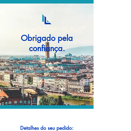
Obrigado pela
confiança.
Seu pedido de cotação foi recebido
com sucesso e a nossa equipe lhe
dará uma resposta o mais rápido
possível.
Detalhes do seu pedido: