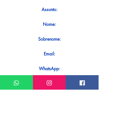
Assunto:
Nome:
Sobrenome:
Email:
WhatsApp:
Mensagem:
Quer receber uma resposta imediata
ao seu contato? Basta enviá-lo
diretamente em nosso WhatsApp.
Enviar no WhatsApp