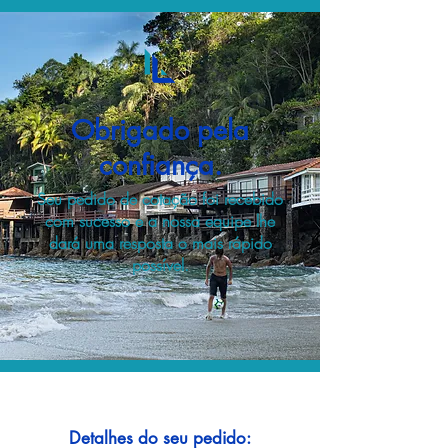
Obrigado pela
confiança.
Seu pedido de cotação foi recebido
com sucesso e a nossa equipe lhe
dará uma resposta o mais rápido
possível.
Detalhes do seu pedido: