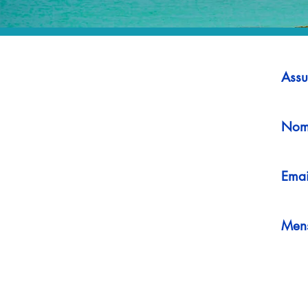
Assu
Nom
Emai
Men