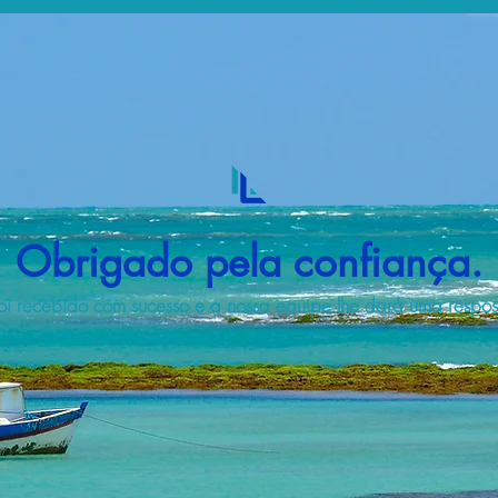
Obrigado pela confiança.
i recebido com sucesso e a nossa equipe lhe dará uma respost