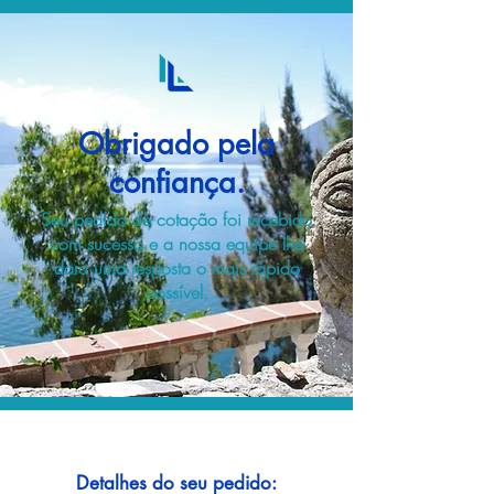
Obrigado pela
confiança.
Seu pedido de cotação foi recebido
com sucesso e a nossa equipe lhe
dará uma resposta o mais rápido
possível.
Detalhes do seu pedido: