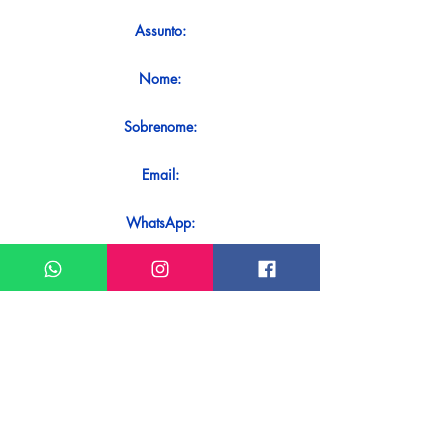
Assunto:
Nome:
Sobrenome:
Email:
WhatsApp:
Mensagem:
Quer receber uma resposta imediata
ao seu contato? Basta enviá-lo
diretamente em nosso WhatsApp.
Enviar no WhatsApp