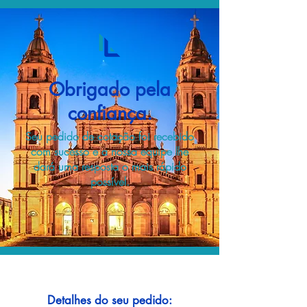
Obrigado pela
confiança.
Seu pedido de cotação foi recebido
com sucesso e a nossa equipe lhe
dará uma resposta o mais rápido
possível.
Detalhes do seu pedido: