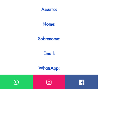
Assunto:
Nome:
Sobrenome:
Email:
WhatsApp:
Mensagem:
Quer receber uma resposta imediata
ao seu contato? Basta enviá-lo
diretamente em nosso WhatsApp.
Enviar no WhatsApp