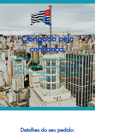
Obrigado pela
confiança.
Seu pedido de cotação foi recebido
com sucesso e a nossa equipe lhe
dará uma resposta o mais rápido
possível.
Detalhes do seu pedido: