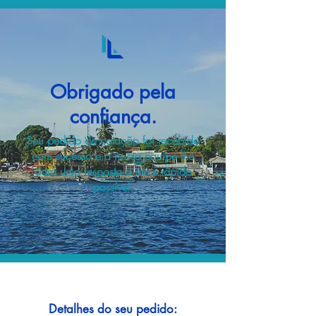
Obrigado pela
confiança.
Seu pedido de cotação foi recebido
com sucesso e a nossa equipe lhe
dará uma resposta o mais rápido
possível.
Detalhes do seu pedido: