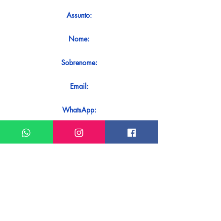
Assunto:
Nome:
Sobrenome:
Email:
WhatsApp:
Mensagem:
Quer receber uma resposta imediata
ao seu contato? Basta enviá-lo
diretamente em nosso WhatsApp.
Enviar no WhatsApp