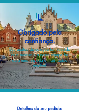
Obrigado pela
confiança.
Seu pedido de cotação foi recebido
com sucesso e a nossa equipe lhe
dará uma resposta o mais rápido
possível.
Detalhes do seu pedido: