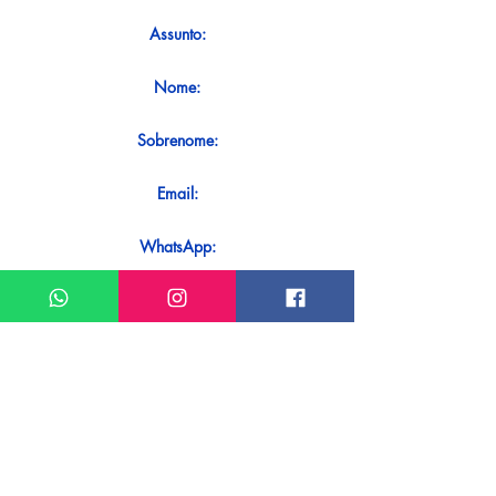
Assunto:
Nome:
Sobrenome:
Email:
WhatsApp:
Mensagem:
Quer receber uma resposta imediata
ao seu contato? Basta enviá-lo
diretamente em nosso WhatsApp.
Enviar no WhatsApp