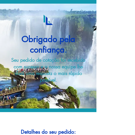
Obrigado pela
confiança.
Seu pedido de cotação foi recebido
com sucesso e a nossa equipe lhe
dará uma resposta o mais rápido
possível.
Detalhes do seu pedido: