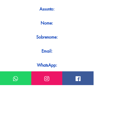
Assunto:
Nome:
Sobrenome:
Email:
WhatsApp:
Mensagem:
Quer receber uma resposta imediata
ao seu contato? Basta enviá-lo
diretamente em nosso WhatsApp.
Enviar no WhatsApp