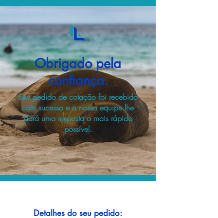
Obrigado pela
confiança.
Seu pedido de cotação foi recebido
com sucesso e a nossa equipe lhe
dará uma resposta o mais rápido
possível.
Detalhes do seu pedido: