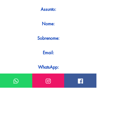
Assunto:
Nome:
Sobrenome:
Email:
WhatsApp:
Mensagem:
Quer receber uma resposta imediata
ao seu contato? Basta enviá-lo
diretamente em nosso WhatsApp.
Enviar no WhatsApp