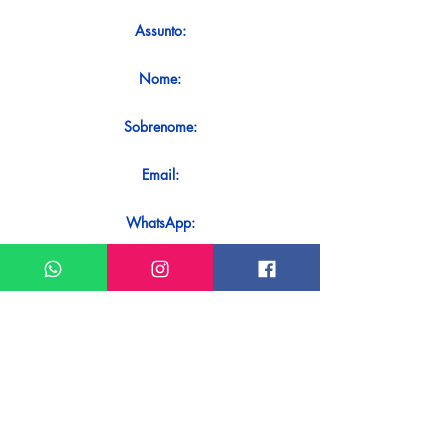
Assunto:
Nome:
Sobrenome:
Email:
WhatsApp:
Mensagem:
Quer receber uma resposta imediata
ao seu contato? Basta enviá-lo
diretamente em nosso WhatsApp.
Enviar no WhatsApp