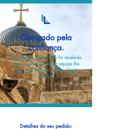
Obrigado pela
confiança.
Seu pedido de cotação foi recebido
com sucesso e a nossa equipe lhe
dará uma resposta o mais rápido
possível.
Detalhes do seu pedido: