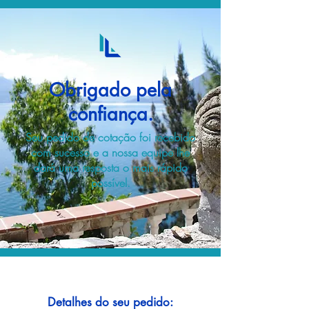
Obrigado pela
confiança.
Seu pedido de cotação foi recebido
com sucesso e a nossa equipe lhe
dará uma resposta o mais rápido
possível.
Detalhes do seu pedido: