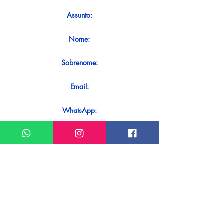
Assunto:
Nome:
Sobrenome:
Email:
WhatsApp:
Mensagem:
Quer receber uma resposta imediata
ao seu contato? Basta enviá-lo
diretamente em nosso WhatsApp.
Enviar no WhatsApp