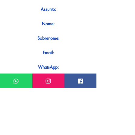
Assunto:
Nome:
Sobrenome:
Email:
WhatsApp:
Mensagem:
Quer receber uma resposta imediata
ao seu contato? Basta enviá-lo
diretamente em nosso WhatsApp.
Enviar no WhatsApp