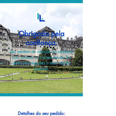
Obrigado pela
confiança.
Seu pedido de cotação foi recebido
com sucesso e a nossa equipe lhe
dará uma resposta o mais rápido
possível.
Detalhes do seu pedido: