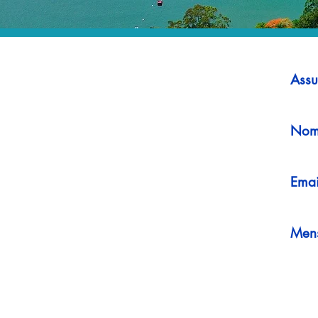
Assu
Nom
Emai
Men