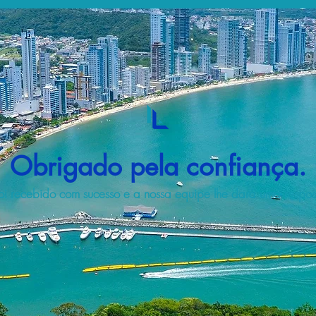
Obrigado pela confiança.
i recebido com sucesso e a nossa equipe lhe dará uma respost