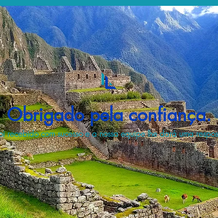
Obrigado pela confiança.
i recebido com sucesso e a nossa equipe lhe dará uma respost