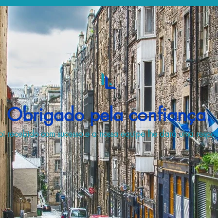
Obrigado pela confiança.
i recebido com sucesso e a nossa equipe lhe dará uma respost