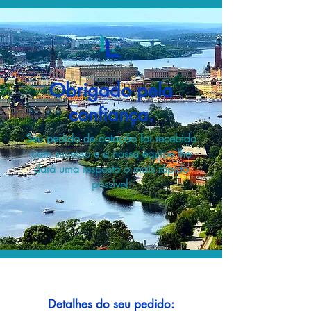
Obrigado pela
confiança.
Seu pedido de cotação foi recebido
com sucesso e a nossa equipe lhe
dará uma resposta o mais rápido
possível.
Detalhes do seu pedido: