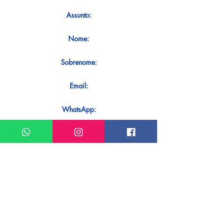
Assunto:
Nome:
Sobrenome:
Email:
WhatsApp:
Mensagem:
Quer receber uma resposta imediata
ao seu contato? Basta enviá-lo
diretamente em nosso WhatsApp.
Enviar no WhatsApp