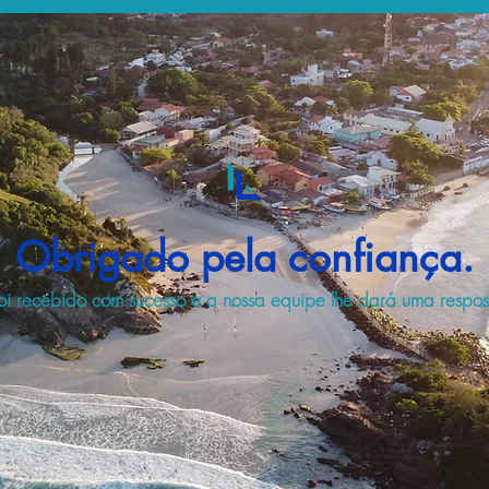
Obrigado pela confiança.
i recebido com sucesso e a nossa equipe lhe dará uma respost