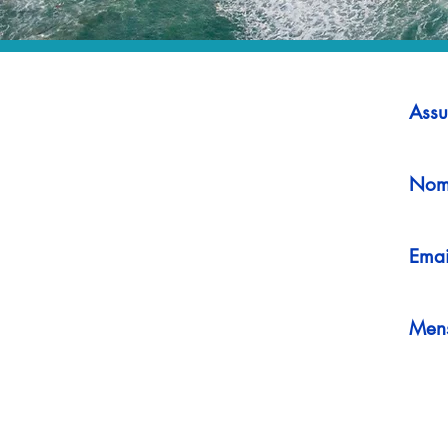
Assu
Nom
Emai
Men