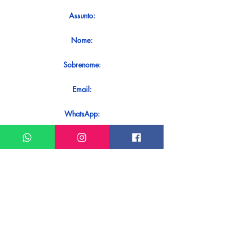
Assunto:
Nome:
Sobrenome:
Email:
WhatsApp:
Mensagem:
Quer receber uma resposta imediata
ao seu contato? Basta enviá-lo
diretamente em nosso WhatsApp.
Enviar no WhatsApp