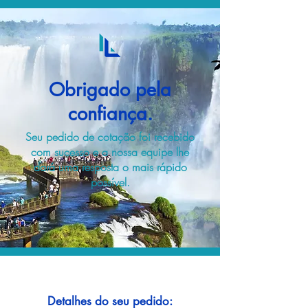
Obrigado pela
confiança.
Seu pedido de cotação foi recebido
com sucesso e a nossa equipe lhe
dará uma resposta o mais rápido
possível.
Detalhes do seu pedido: