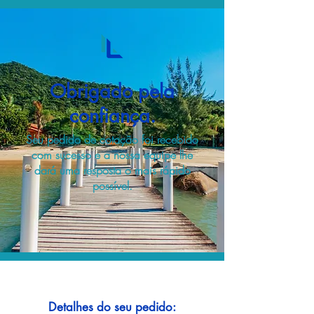
Obrigado pela
confiança.
Seu pedido de cotação foi recebido
com sucesso e a nossa equipe lhe
dará uma resposta o mais rápido
possível.
Detalhes do seu pedido: