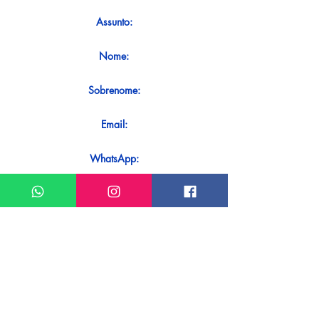
Assunto:
Nome:
Sobrenome:
Email:
WhatsApp:
Mensagem:
Quer receber uma resposta imediata
ao seu contato? Basta enviá-lo
diretamente em nosso WhatsApp.
Enviar no WhatsApp