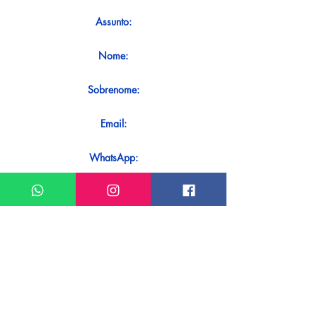
Assunto:
Nome:
Sobrenome:
Email:
WhatsApp:
Mensagem:
Quer receber uma resposta imediata
ao seu contato? Basta enviá-lo
diretamente em nosso WhatsApp.
Enviar no WhatsApp