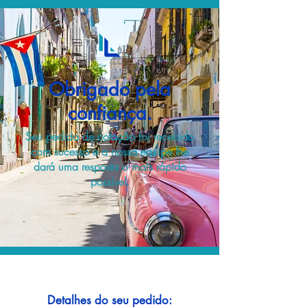
Obrigado pela
confiança.
Seu pedido de cotação foi recebido
com sucesso e a nossa equipe lhe
dará uma resposta o mais rápido
possível.
Detalhes do seu pedido: