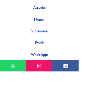
Assunto:
Nome:
Sobrenome:
Email:
WhatsApp:
Mensagem:
Quer receber uma resposta imediata
ao seu contato? Basta enviá-lo
diretamente em nosso WhatsApp.
Enviar no WhatsApp