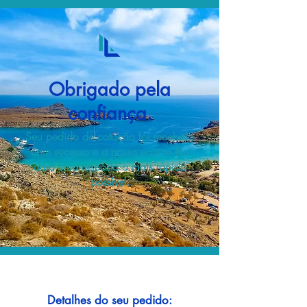
Obrigado pela
confiança.
Seu pedido de cotação foi recebido
com sucesso e a nossa equipe lhe
dará uma resposta o mais rápido
possível.
Detalhes do seu pedido: