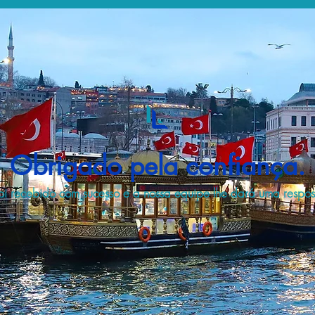
Obrigado pela confiança.
i recebido com sucesso e a nossa equipe lhe dará uma respost