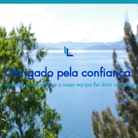
Obrigado pela confiança.
i recebido com sucesso e a nossa equipe lhe dará uma respost