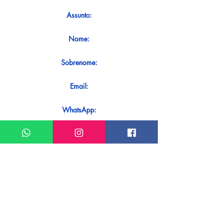
Assunto:
Nome:
Sobrenome:
Email:
WhatsApp:
Mensagem:
Quer receber uma resposta imediata
ao seu contato? Basta enviá-lo
diretamente em nosso WhatsApp.
Enviar no WhatsApp