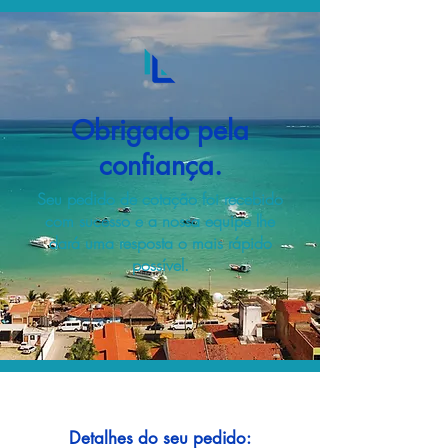
Obrigado pela
confiança.
Seu pedido de cotação foi recebido
com sucesso e a nossa equipe lhe
dará uma resposta o mais rápido
possível.
Detalhes do seu pedido: