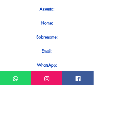
Assunto:
Nome:
Sobrenome:
Email:
WhatsApp:
Mensagem:
Quer receber uma resposta imediata
ao seu contato? Basta enviá-lo
diretamente em nosso WhatsApp.
Enviar no WhatsApp