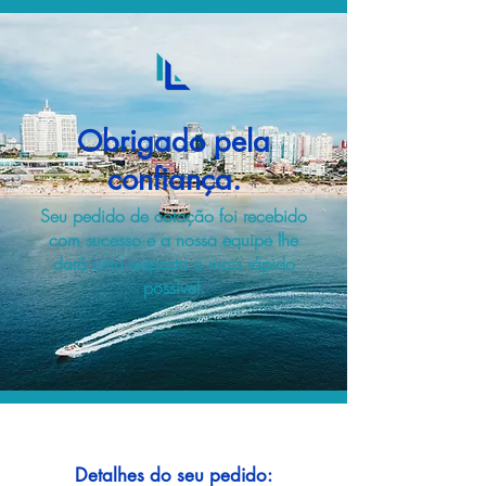
Obrigado pela
confiança.
Seu pedido de cotação foi recebido
com sucesso e a nossa equipe lhe
dará uma resposta o mais rápido
possível.
Detalhes do seu pedido: