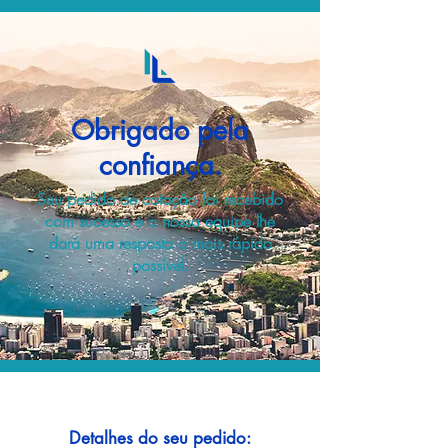
Obrigado pela
confiança.
Seu pedido de cotação foi recebido
com sucesso e a nossa equipe lhe
dará uma resposta o mais rápido
possível.
Detalhes do seu pedido: