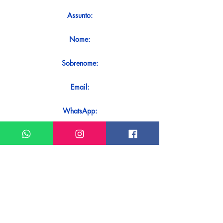
Assunto:
Nome:
Sobrenome:
Email:
WhatsApp:
Mensagem:
Quer receber uma resposta imediata
ao seu contato? Basta enviá-lo
diretamente em nosso WhatsApp.
Enviar no WhatsApp