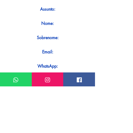
Assunto:
Nome:
Sobrenome:
Email:
WhatsApp:
Mensagem:
Quer receber uma resposta imediata
ao seu contato? Basta enviá-lo
diretamente em nosso WhatsApp.
Enviar no WhatsApp