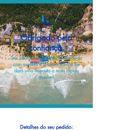
Obrigado pela
confiança.
Seu pedido de cotação foi recebido
com sucesso e a nossa equipe lhe
dará uma resposta o mais rápido
possível.
Detalhes do seu pedido: